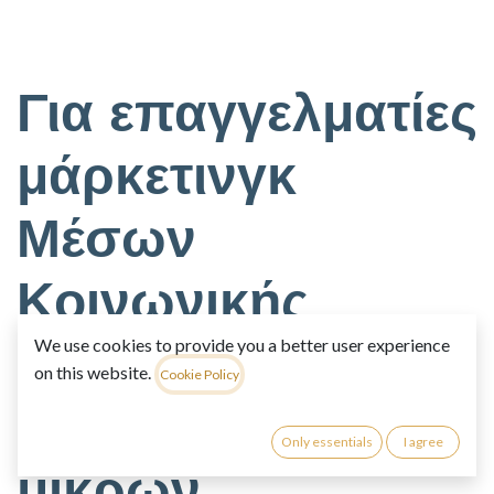
Για επαγγελματίες
μάρκετινγκ
Μέσων
Κοινωνικής
Δικτύωσης
We use cookies to provide you a better user experience
on this website.
Cookie Policy
και ιδιοκτήτες
Only essentials
I agree
μικρών